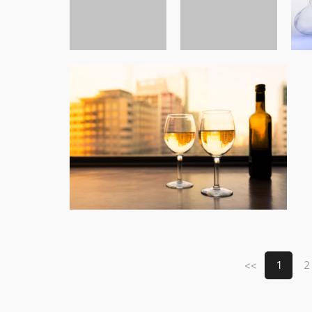
<<
1
2