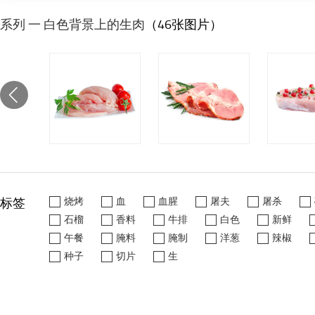
系列 一 白色背景上的生肉
（46张图片）
标签
烧烤
血
血腥
屠夫
屠杀
石榴
香料
牛排
白色
新鲜
午餐
腌料
腌制
洋葱
辣椒
种子
切片
生