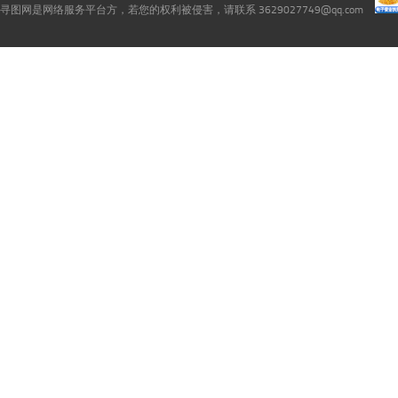
寻图网是网络服务平台方，若您的权利被侵害，请联系 3629027749@qq.com