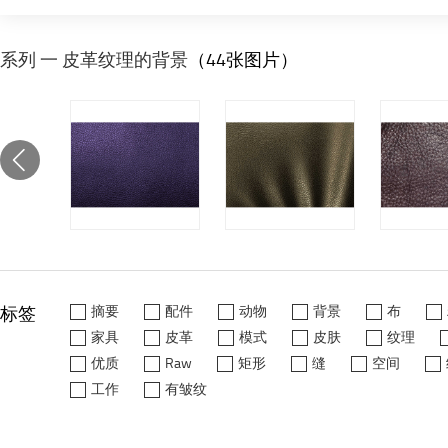
系列 一 皮革纹理的背景
（44张图片）
标签
摘要
配件
动物
背景
布
家具
皮革
模式
皮肤
纹理
优质
Raw
矩形
缝
空间
工作
有皱纹