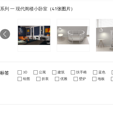
系列 一 现代阁楼小卧室
（41张图片）
标签
3D
公寓
建筑
扶手椅
蓝色
绘图
折衷
优雅
壁炉
地板