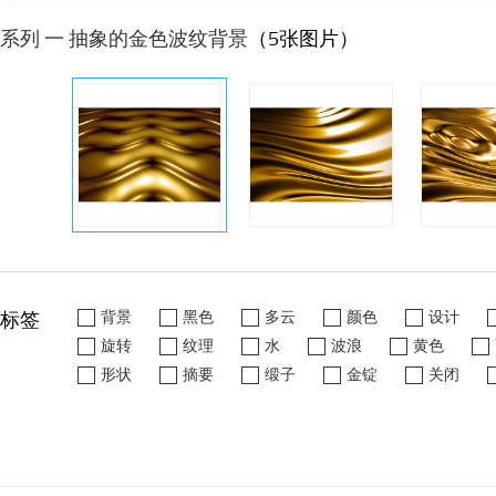
系列 一 抽象的金色波纹背景
（5张图片）
标签
背景
黑色
多云
颜色
设计
旋转
纹理
水
波浪
黄色
形状
摘要
缎子
金锭
关闭