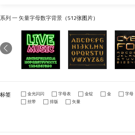
系列 一 矢量字母数字背景
（512张图片）
标签
金光闪闪
字母表
金锭
金
字母
丝带
排版
矢量