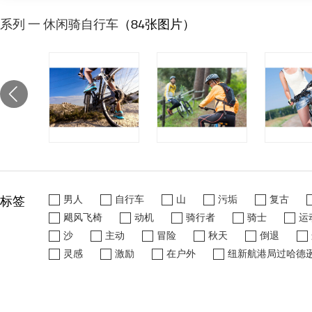
系列 一 休闲骑自行车
（84张图片）
标签
男人
自行车
山
污垢
复古
飓风飞椅
动机
骑行者
骑士
运
沙
主动
冒险
秋天
倒退
灵感
激励
在户外
纽新航港局过哈德