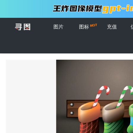
图片
图标
充值
首页
>
图片
>
插画
>
矢量创意圣诞袜子