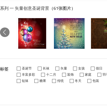
系列 一 矢量创意圣诞背景
（61张图片）
标签
圣诞节
长袜
矢量
女孩
假日
丰富多彩
十二月
装饰
家庭
羽
短袜
糖果
传统
冬天
包装