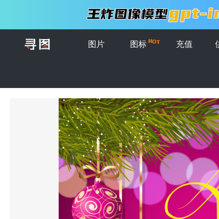
图片
图标
充值
首页
>
图片
>
插画
>
矢量新年快乐小玩意儿