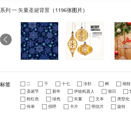
系列 一 矢量圣诞背景
（1196张图片）
标签
二
千
十七
冷杉
树
细枝
圣诞节
新年
伊娃机器人
假日
粉红色
绿色
矢量
文本
类型化
传单
招呼
卡片
明信片
旋转