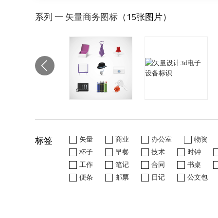
系列 一 矢量商务图标
（15张图片）
标签
矢量
商业
办公室
物资
杯子
早餐
技术
时钟
工作
笔记
合同
书桌
便条
邮票
日记
公文包