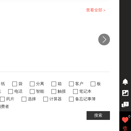
查看全部 >
纸
袋
分离
箱
客户
板
话
电话
智能
触摸
笔记本
药片
选择
计算器
备忘记事簿
消费者
搜索
0
收