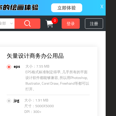
X
0
登录
注册
全部
矢量设计商务办公用品
eps
大小：7.55 MB
EPS格式标准制定得早, 几乎所有的平面
设计软件都能够兼容, 所以用Photoshop,
Illustrator, Corel Draw, Freehand等都可以
打开。
jpg
大小：1.91 MB
尺寸：5000X5000
DPI：300+