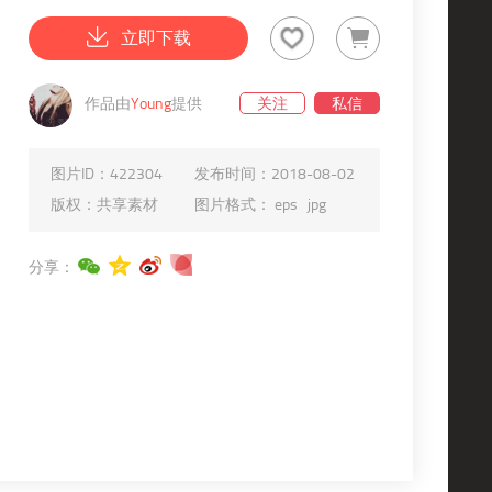
立即下载
作品由
Young
提供
关注
私信
图片ID：
422304
发布时间：
2018-08-02
版权：
共享素材
图片格式：
eps
jpg
分享：