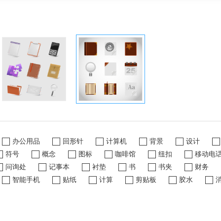
办公用品
回形针
计算机
背景
设计
符号
概念
图标
咖啡馆
纽扣
移动电
问询处
记事本
衬垫
书
书夹
财务
智能手机
贴纸
计算
剪贴板
胶水