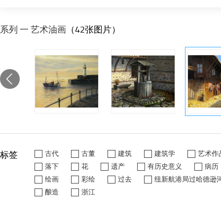
系列 一 艺术油画
（42张图片）
标签
古代
古董
建筑
建筑学
艺术作
落下
花
遗产
有历史意义
病历
绘画
彩绘
过去
纽新航港局过哈德逊
酿造
浙江