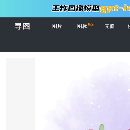
图片
图标
充值
首页
>
图片
>
肖像
>
可爱的美洲驼和仙人掌手绘卡通插画，水彩