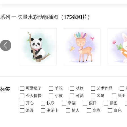
系列 一 矢量水彩动物插图
（175张图片）
标签
可爱极了
羊驼
动物
艺术作品
令人愉快
小孩
可爱
装饰
绘图
开心
快乐
幸福
假日
插图
浪漫
淋浴卡
情人
水彩
白色