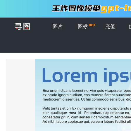
图片
图标
充值
首页
>
图片
>
插画
>
城市景观矢量设计