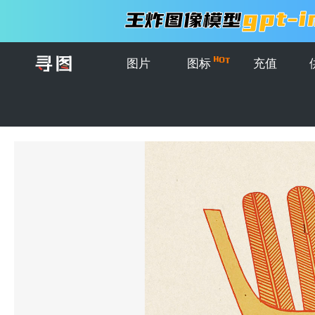
图片
图标
充值
首页
>
图片
>
古奥西里斯埃及神psd元素插图