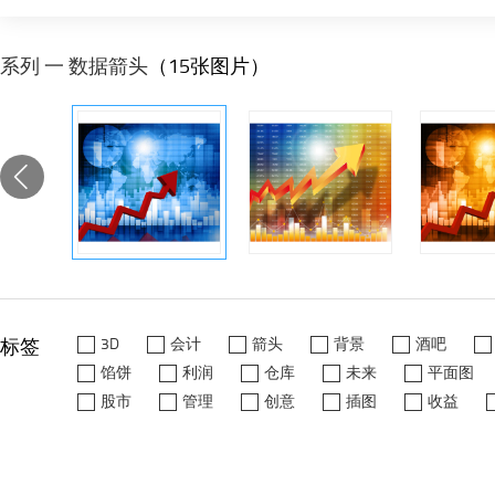
系列 一 数据箭头
（15张图片）
标签
3D
会计
箭头
背景
酒吧
馅饼
利润
仓库
未来
平面图
股市
管理
创意
插图
收益