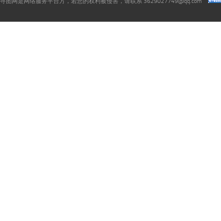
寻图网是网络服务平台方，若您的权利被侵害，请联系 3629027749@qq.com