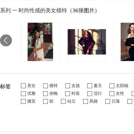
系列 一 时尚性感的美女模特
（36张图片）
标签
美女
模特
女孩
夏天
太阳镜
优雅
傍晚
时装
流行
女性
微笑
软
站立
风格
日落