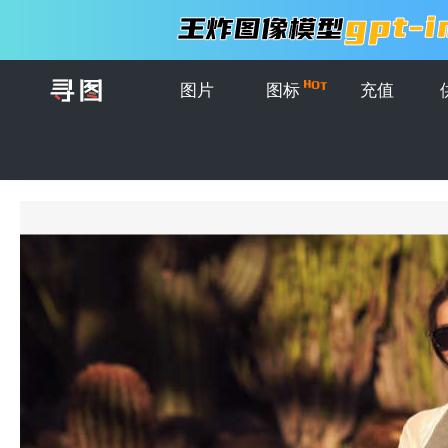
图片
图标
充值
首页
>
图片
>
创意图片
>
户外时尚的美女