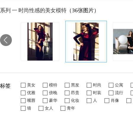
系列 一 时尚性感的美女模特
（36张图片）
标签
美女
模特
黑发
时尚
公寓
优雅
傍晚
昂贵
时装
流行
嘴唇
豪华
化妆
人
肖像
墙
女人
青年