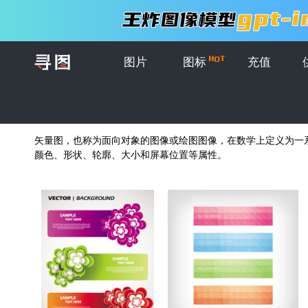
图片
图标
充值
首页
>
系列
>
横幅
>
矢量横幅设计
矢量横幅设计
( 共2071张图片 )
矢量图，也称为面向对象的图像或绘图图像，在数学上定义为一
颜色、形状、轮廓、大小和屏幕位置等属性。