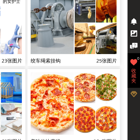
0
23张图片
绞车绳索挂钩
25张图片
收
藏
夹