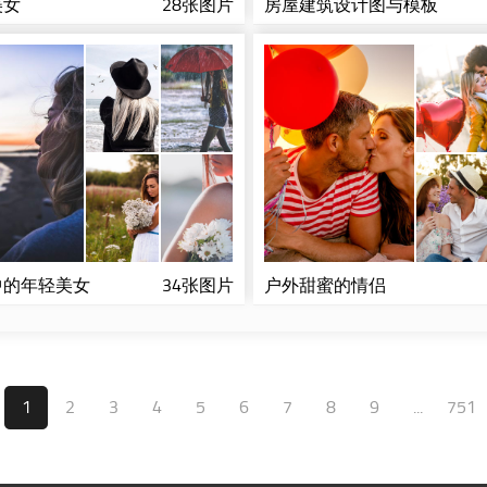
美女
28张图片
房屋建筑设计图与模板
中的年轻美女
34张图片
户外甜蜜的情侣
1
2
3
4
5
6
7
8
9
...
751