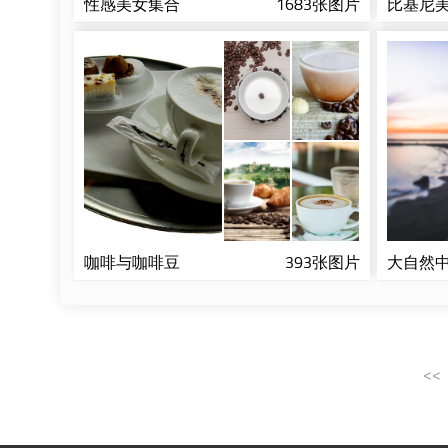
性感美女集合
1683张图片
比基尼
咖啡与咖啡豆
393张图片
大自然
<<