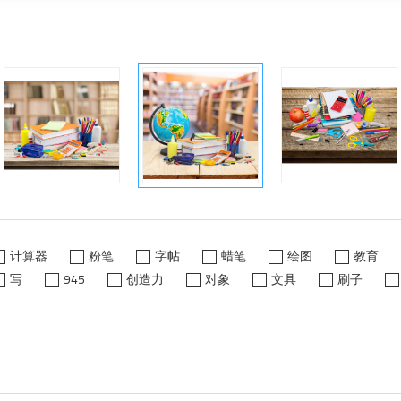
计算器
粉笔
字帖
蜡笔
绘图
教育
写
945
创造力
对象
文具
刷子