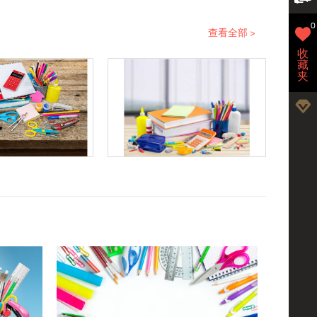
0
查看全部 >
收
藏
夹