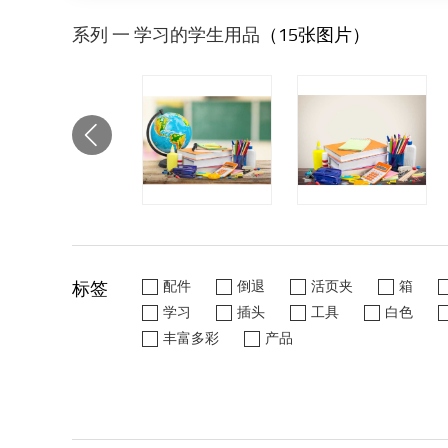
系列 一 学习的学生用品
（15张图片）
标签
配件
倒退
活页夹
箱
学习
插头
工具
白色
丰富多彩
产品