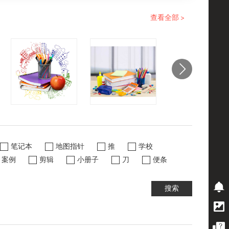
查看全部 >
笔记本
地图指针
推
学校
案例
剪辑
小册子
刀
便条
搜索