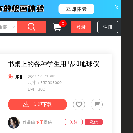
X
0
登录
注册
全部
书桌上的各种学生用品和地球仪
jpg
大小：4.21 MB
尺寸：5328X5000
DPI：300
立即下载
作品由
梦玉
提供
关注
私信