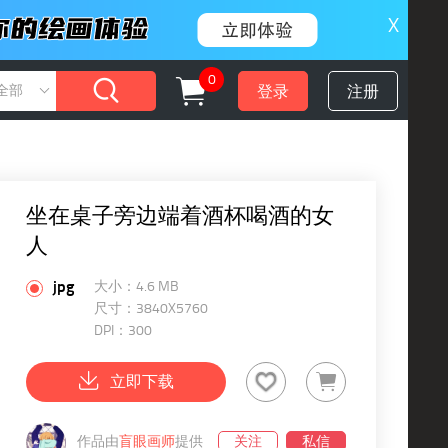
X
0
登录
注册
全部
坐在桌子旁边端着酒杯喝酒的女
人
jpg
大小：4.6 MB
尺寸：3840X5760
DPI：300
立即下载
作品由
盲眼画师
提供
关注
私信