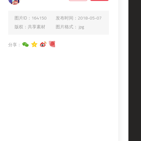
图片ID：
164150
发布时间：
2018-05-07
版权：
共享素材
图片格式：
jpg
分享：