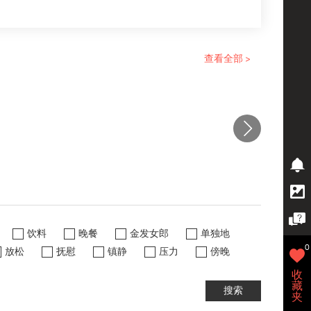
查看全部 >
饮料
晚餐
金发女郎
单独地
0
放松
抚慰
镇静
压力
傍晚
收
藏
搜索
夹