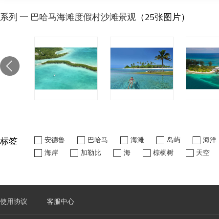
系列 一 巴哈马海滩度假村沙滩景观
（25张图片）
标签
安德鲁
巴哈马
海滩
岛屿
海洋
海岸
加勒比
海
棕榈树
天空
使用协议
客服中心