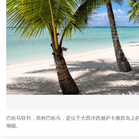
巴哈马联邦，简称巴哈马，是位于大西洋西侧庐卡雅群岛上的
瑚礁。