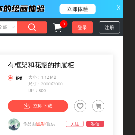
X
0
登录
注册
全部
有框架和花瓶的抽屉柜
jpg
大小：1.12 MB
尺寸：2000X2000
DPI：300
立即下载
作品由
黑条K
提供
关注
私信