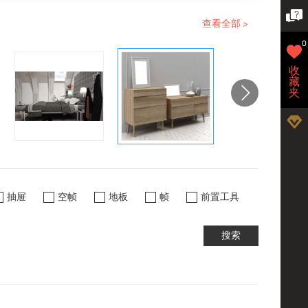
查看全部 >
0
收
藏
夹
抽屉
空帧
地板
帧
前置工具
搜索