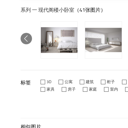
系列 一 现代阁楼小卧室
（41张图片）
标签
3D
公寓
建筑
柜子
家具
房子
家庭
室内
相似图片