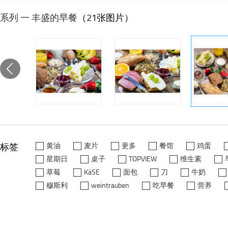
系列 一 丰盛的早餐
（21张图片）
标签
黄油
麦片
更多
餐馆
鸡蛋
星期日
桌子
TOPVIEW
维生素
草莓
KäSE
面包
刀
牛奶
穆斯利
weintrauben
吃早餐
营养