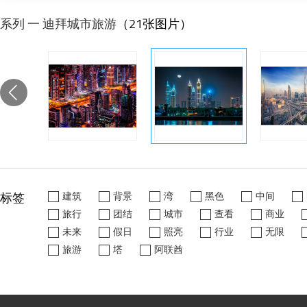
系列 一 迪拜城市旅游
（21张图片）
标签
建筑
背景
湾
黑色
中间
旅行
团结
城市
查看
商业
未来
假日
照亮
行业
无限
旅游
塔
阿联酋