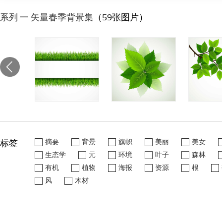
系列 一 矢量春季背景集
（59张图片）
标签
摘要
背景
旗帜
美丽
美女
生态学
元
环境
叶子
森林
有机
植物
海报
资源
根
风
木材