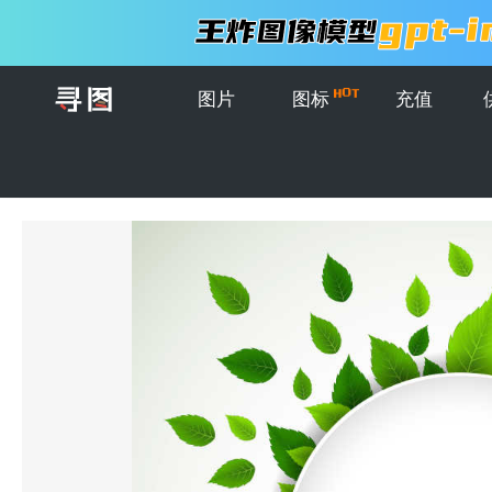
图片
图标
充值
首页
>
图片
>
背景图案
>
有绿叶环绕的白色圆框矢量春季背景集