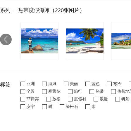
系列 一 热带度假海滩
（220张图片）
标签
亚洲
海滩
美丽
蓝色
寒冷
全景
塞舌尔
旅行
热带
热带地
菲律宾
放松
度假村
浪漫
帆船
安宁
树
绿松石
水