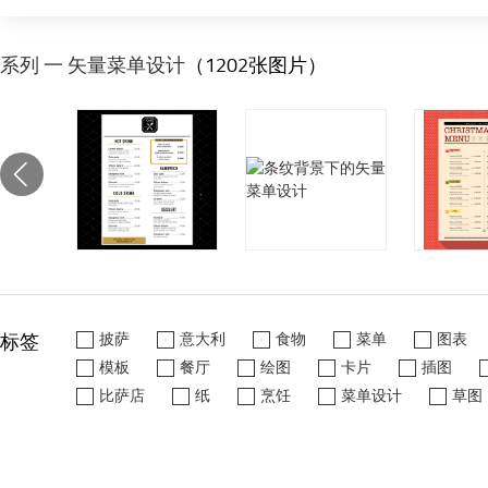
系列 一 矢量菜单设计
（1202张图片）
标签
披萨
意大利
食物
菜单
图表
模板
餐厅
绘图
卡片
插图
比萨店
纸
烹饪
菜单设计
草图