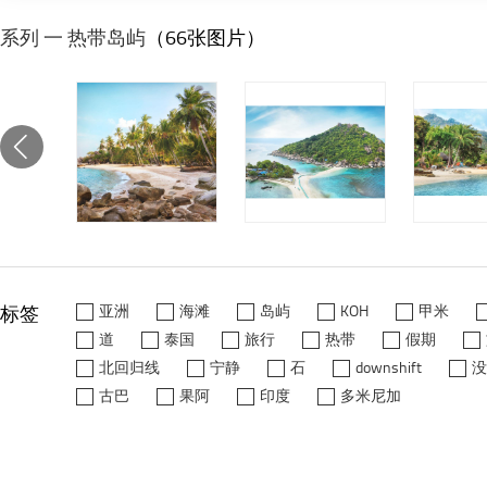
系列 一 热带岛屿
（66张图片）
标签
亚洲
海滩
岛屿
KOH
甲米
道
泰国
旅行
热带
假期
北回归线
宁静
石
downshift
没
古巴
果阿
印度
多米尼加