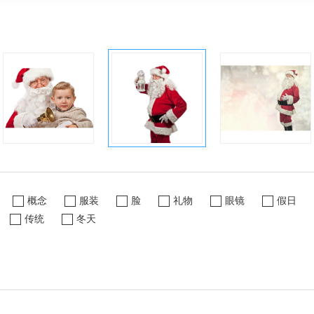
概念
服装
脸
礼物
眼镜
假日
传统
冬天