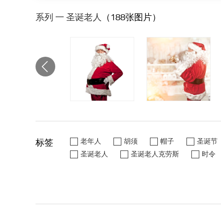
系列 一 圣诞老人
（188张图片）
标签
老年人
胡须
帽子
圣诞节
圣诞老人
圣诞老人克劳斯
时令