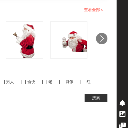
查看全部 >
男人
愉快
老
肖像
红
搜索