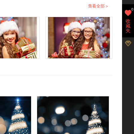
查看全部 >
0
收
藏
夹