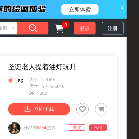
X
0
登录
注册
全部
圣诞老人提着油灯玩具
jpg
大小：4.3 MB
尺寸：3744X5616
DPI：300
立即下载
作品由
Webb
提供
关注
私信