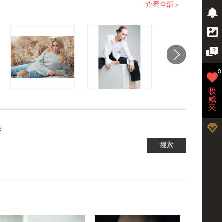
查看全部 >
0
收
藏
夹
影
搜索