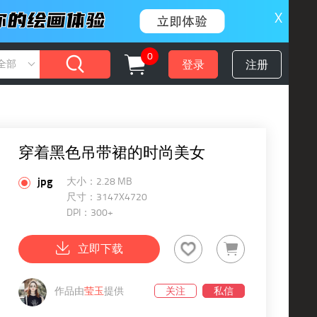
X
0
登录
注册
全部
穿着黑色吊带裙的时尚美女
jpg
大小：2.28 MB
尺寸：3147X4720
DPI：300+
立即下载
作品由
莹玉
提供
关注
私信