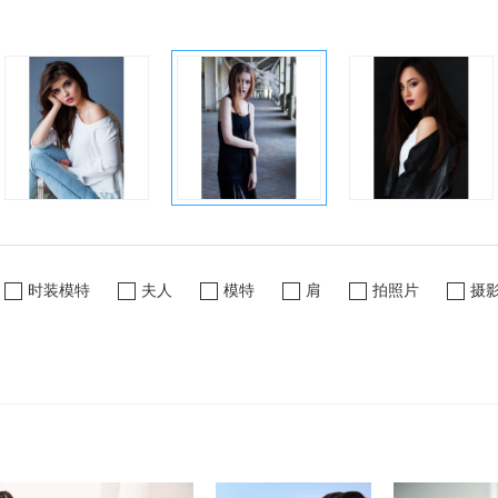
时装模特
夫人
模特
肩
拍照片
摄