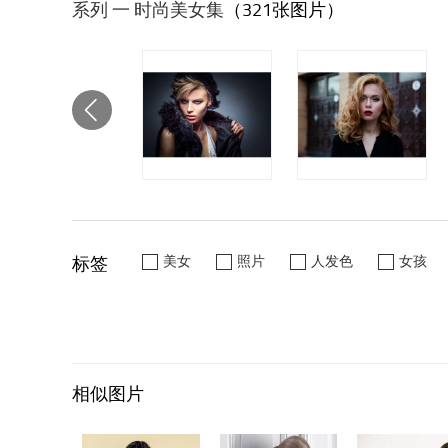
系列 一 时尚美女集
（321张图片）
标签
美女
照片
人发色
女孩
相似图片