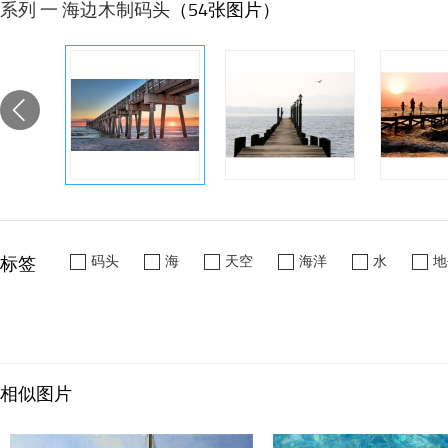
系列 一 海边木制码头
（54张图片）
标签
码头
海
天空
海洋
水
地
相似图片