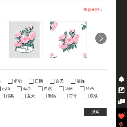
查看全部 >
券
剪切
日期
白天
装饰
已婚
母亲
自然
华丽
绘画
邮票
夏天
漩涡
符号
模板
搜索
0
收