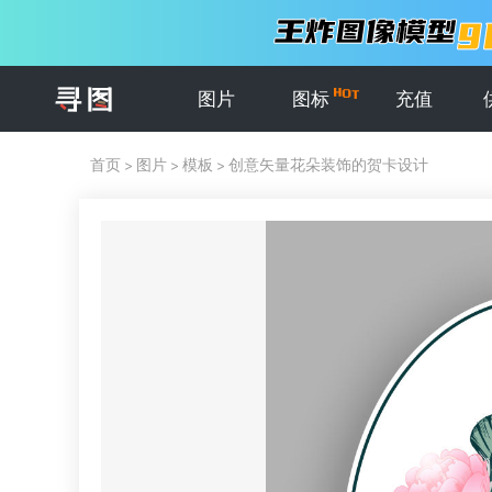
图片
图标
充值
首页
>
图片
>
模板
>
创意矢量花朵装饰的贺卡设计