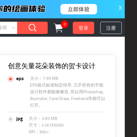
X
0
登录
注册
全部
创意矢量花朵装饰的贺卡设计
eps
大小：7.95 MB
EPS格式标准制定得早, 几乎所有的平面
设计软件都能够兼容, 所以用Photoshop,
Illustrator, Corel Draw, Freehand等都可以
打开。
jpg
大小：3.65 MB
尺寸：4167X5000
DPI：300+