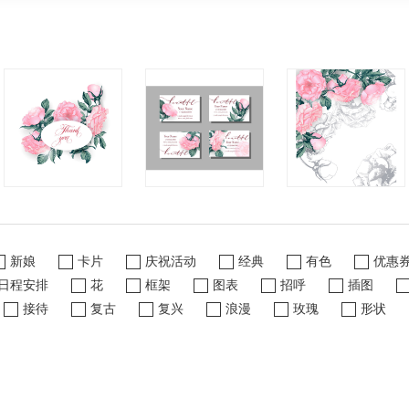
新娘
卡片
庆祝活动
经典
有色
优惠
日程安排
花
框架
图表
招呼
插图
接待
复古
复兴
浪漫
玫瑰
形状