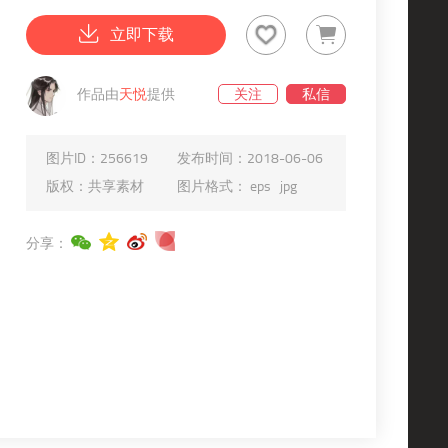
立即下载
作品由
天悦
提供
关注
私信
图片ID：
256619
发布时间：
2018-06-06
版权：
共享素材
图片格式：
eps
jpg
分享：