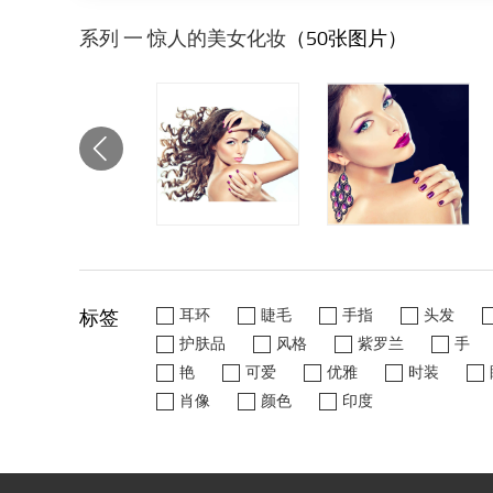
系列 一 惊人的美女化妆
（50张图片）
标签
耳环
睫毛
手指
头发
护肤品
风格
紫罗兰
手
艳
可爱
优雅
时装
肖像
颜色
印度