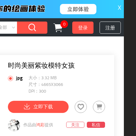
X
0
登录
注册
全部
时尚美丽紫妆模特女孩
jpg
大小：3.32 MB
尺寸：4665X3066
DPI：300
立即下载
作品由
鸿彩
提供
关注
私信