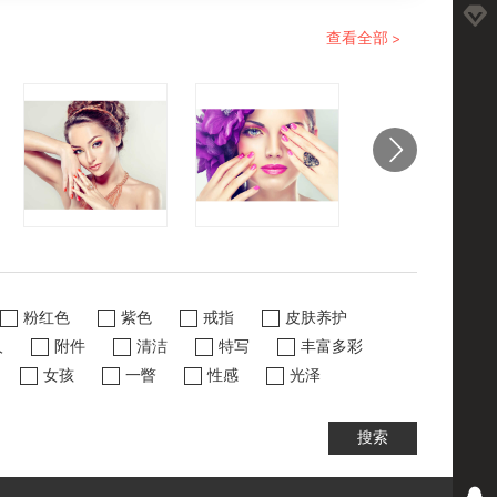
查看全部 >
粉红色
紫色
戒指
皮肤养护
人
附件
清洁
特写
丰富多彩
女孩
一瞥
性感
光泽
搜索