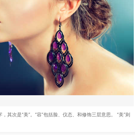
，其次是“美”。“容”包括脸、仪态、和修饰三层意思。 “美”则