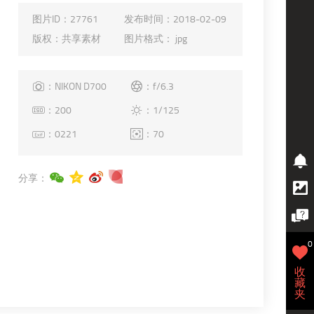
图片ID：
27761
发布时间：
2018-02-09
版权：
共享素材
图片格式：
jpg
：NIKON D700
：f/6.3
：200
：1/125
：0221
：70
分享：
0
收
藏
夹