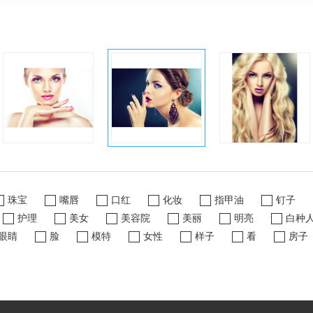
珠宝
嘴唇
口红
化妆
指甲油
钉子
护理
美女
美容院
美丽
明亮
白种
眼睛
脸
模特
女性
样子
看
房子