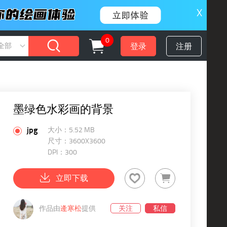
X
0
登录
注册
全部
墨绿色水彩画的背景
jpg
大小：5.52 MB
尺寸：3600X3600
DPI：300
立即下载
作品由
逄寒松
提供
关注
私信