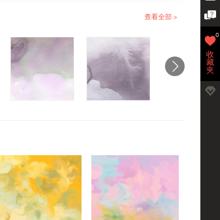
查看全部 >
0
收
藏
夹