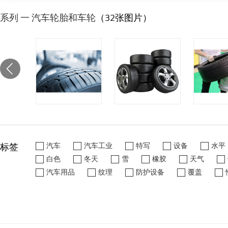
系列 一 汽车轮胎和车轮
（32张图片）
标签
汽车
汽车工业
特写
设备
水平
白色
冬天
雪
橡胶
天气
汽车用品
纹理
防护设备
覆盖