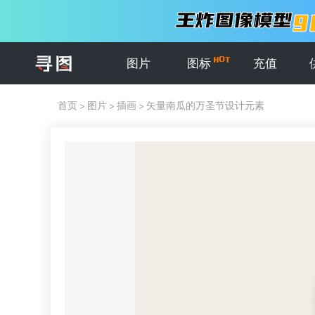
图片
图标
充值
首页
>
图片
>
插画
>
矢量南瓜的万圣节设计元素