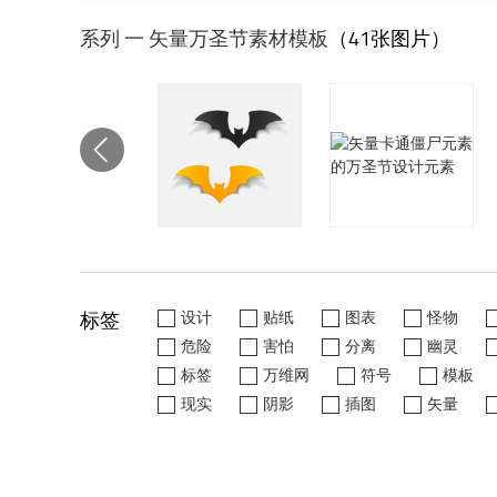
系列 一 矢量万圣节素材模板
（41张图片）
标签
设计
贴纸
图表
怪物
危险
害怕
分离
幽灵
标签
万维网
符号
模板
现实
阴影
插图
矢量