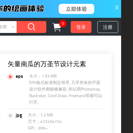
X
0
登录
注册
全部
矢量南瓜的万圣节设计元素
eps
大小：1.93 MB
EPS格式标准制定得早, 几乎所有的平面
设计软件都能够兼容, 所以用Photoshop,
Illustrator, Corel Draw, Freehand等都可以
打开。
jpg
大小：1.2 MB
尺寸：4724X4724
DPI：300+