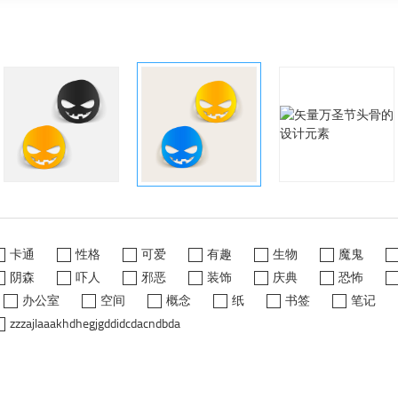
卡通
性格
可爱
有趣
生物
魔鬼
阴森
吓人
邪恶
装饰
庆典
恐怖
办公室
空间
概念
纸
书签
笔记
zzzajlaaakhdhegjgddidcdacndbda