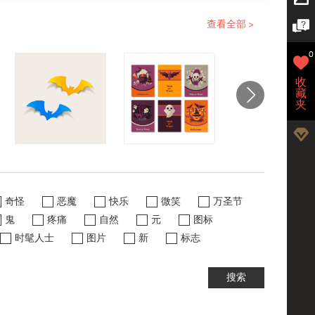
查看全部 >
0
收
藏
夹
奇怪
恶魔
快乐
微笑
万圣节
鬼
疼痛
自然
元
图标
时髦人士
图片
新
标志
搜索