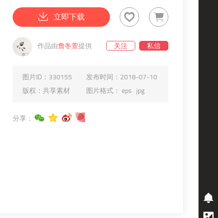
立即下载
作品由
詹冬萱
提供
关注
私信
图片ID：
330155
发布时间：
2018-07-10
版权：
共享素材
图片格式：
eps
jpg
分享：