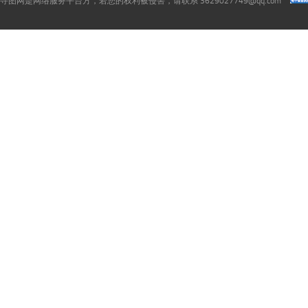
寻图网是网络服务平台方，若您的权利被侵害，请联系 3629027749@qq.com