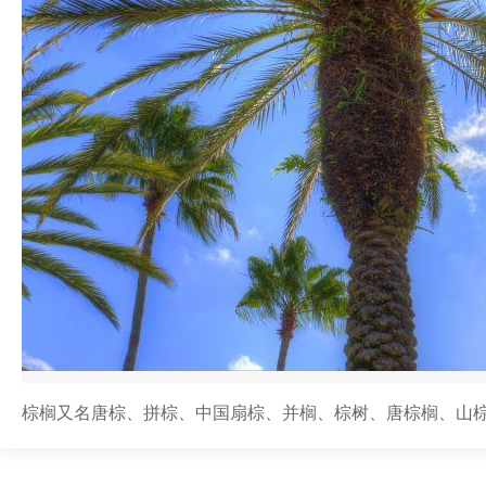
棕榈又名唐棕、拼棕、中国扇棕、并榈、棕树、唐棕榈、山