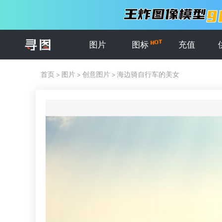
图片
图标
充值
首页
>
图片
>
创意图片
>
海边骑自行车的美女