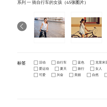
系列 一 骑自行车的女孩
（45张图片）
标签
活动
自行车
蓝色
克里米
爱运动
夏天
旅行
女人
可爱
兴奋
美丽
自然