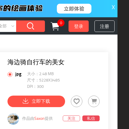
X
0
登录
注册
全部
海边骑自行车的美女
jpg
大小：2.48 MB
尺寸：5228X3485
DPI：300
立即下载
作品由
Saxon
提供
关注
私信