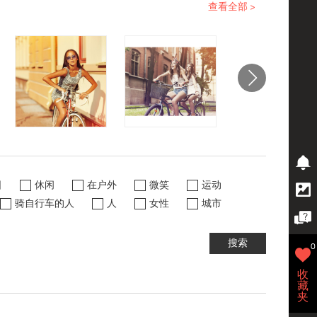
查看全部 >
日
休闲
在户外
微笑
运动
骑自行车的人
人
女性
城市
搜索
0
收
藏
夹