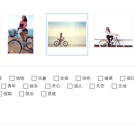
亚
场地
乐趣
女孩
绿色
健康
假
青年
娱乐
开心
成人
天空
主动
假期
快乐
景观