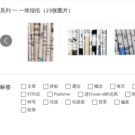
系列 一 一堆报纸
（23张图片）
标签
文章
拼贴
通信
概念
每天
打印店
Publisher
进行web-dl的北风
特写
垃圾
垃圾袋
背景
偏差
耻骨