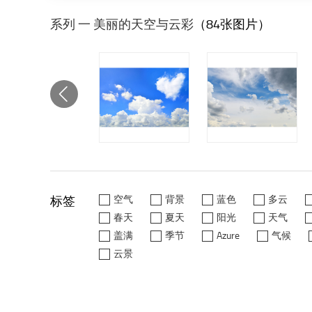
系列 一 美丽的天空与云彩
（84张图片）
标签
空气
背景
蓝色
多云
春天
夏天
阳光
天气
盖满
季节
Azure
气候
云景