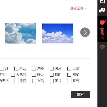
查看全部 >
0
收
藏
夹
灯
雨云
户外
照片
天空
查看
大气层
时令
晴朗
潮湿
的天空
美丽
自然
图片
星云
搜索