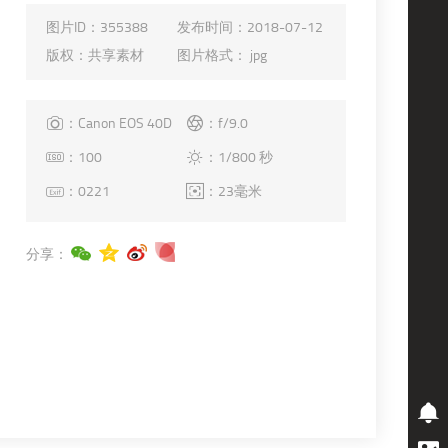
图片ID：
355388
发布时间：
2018-07-12
版权：
共享素材
图片格式：
jpg
：Canon EOS 40D
：f/9.0
：100
：1/800 秒
：0221
：23毫米
分享：