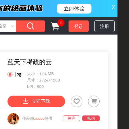
X
0
登录
注册
全部
蓝天下稀疏的云
jpg
大小：1.04 MB
尺寸：2724X1968
DPI：300
立即下载
作品由
adeee
提供
关注
私信