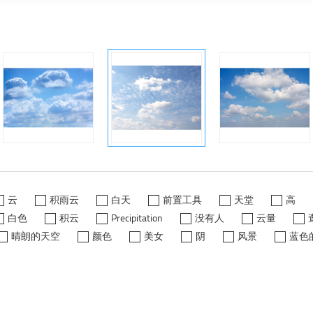
云
积雨云
白天
前置工具
天堂
高
白色
积云
Precipitation
没有人
云量
晴朗的天空
颜色
美女
阴
风景
蓝色