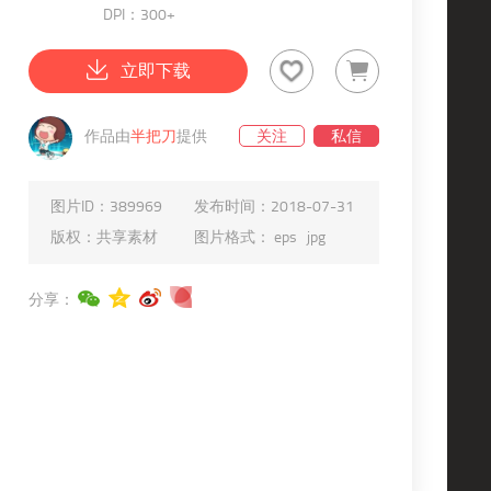
DPI：300+
立即下载
作品由
半把刀
提供
关注
私信
图片ID：
389969
发布时间：
2018-07-31
版权：
共享素材
图片格式：
eps
jpg
分享：