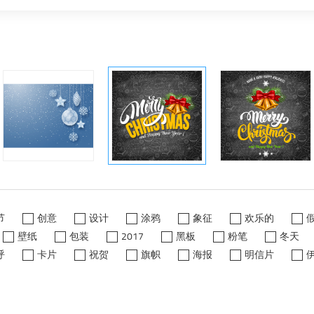
节
创意
设计
涂鸦
象征
欢乐的
壁纸
包装
2017
黑板
粉笔
冬天
呼
卡片
祝贺
旗帜
海报
明信片