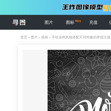
图片
图标
充值
首页
>
图片
>
插画
>
手绘涂鸦风格搭配不同对象的寒假主题