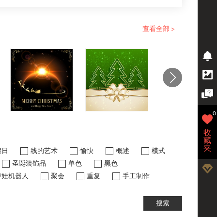
查看全部 >
0
收
藏
夹
假日
线的艺术
愉快
概述
模式
圣诞装饰品
单色
黑色
伊娃机器人
聚会
重复
手工制作
搜索