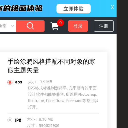
X
0
登录
注册
全部
手绘涂鸦风格搭配不同对象的寒
假主题矢量
eps
大小：3.9 MB
EPS格式标准制定得早, 几乎所有的平面
设计软件都能够兼容, 所以用Photoshop,
Illustrator, Corel Draw, Freehand等都可以
打开。
jpg
大小：8.16 MB
尺寸：5906X5906