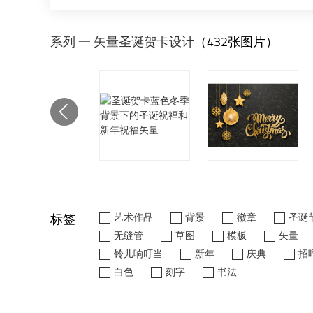
系列 一 矢量圣诞贺卡设计
（432张图片）
标签
艺术作品
背景
徽章
圣诞
无缝管
草图
模板
矢量
铃儿响叮当
新年
庆典
招
白色
刻字
书法