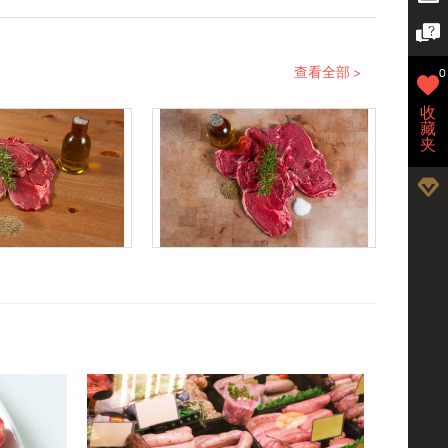
查看全部 >
0
收
藏
夹