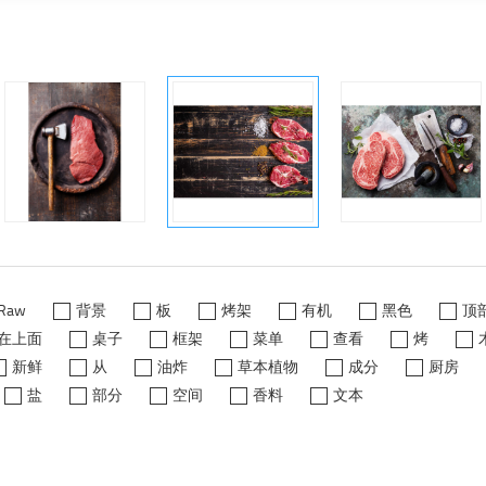
Raw
背景
板
烤架
有机
黑色
顶
在上面
桌子
框架
菜单
查看
烤
新鲜
从
油炸
草本植物
成分
厨房
盐
部分
空间
香料
文本