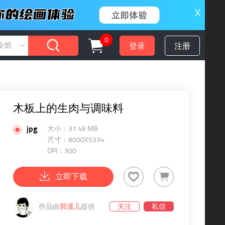
X
0
登录
注册
全部
木板上的生肉与调味料
jpg
大小：31.46 MB
尺寸：8000X5334
DPI：300
立即下载
作品由
郭溪儿
提供
关注
私信