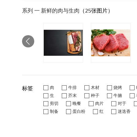
系列 一 新鲜的肉与生肉
（25张图片）
标签
肉
牛排
木材
烧烤
生
芥末
种子
牛腩
剪切
晚餐
肉片
对于
制备
蛋白粉
红
迷迭香