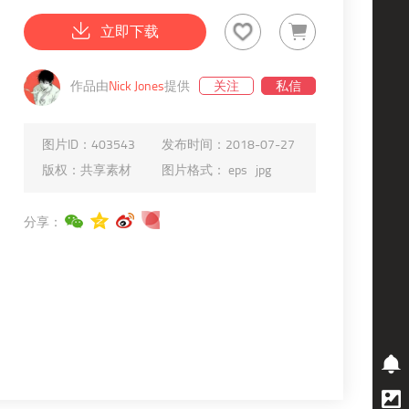
立即下载
作品由
Nick Jones
提供
关注
私信
图片ID：
403543
发布时间：
2018-07-27
版权：
共享素材
图片格式：
eps
jpg
分享：