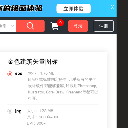
X
0
登录
注册
全部
金色建筑矢量图标
eps
大小：1.76 MB
EPS格式标准制定得早, 几乎所有的平面
设计软件都能够兼容, 所以用Photoshop,
Illustrator, Corel Draw, Freehand等都可以
打开。
jpg
大小：1.28 MB
尺寸：5000X4000
DPI：300+