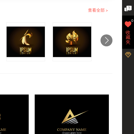
查看全部 >
0
收
藏
夹