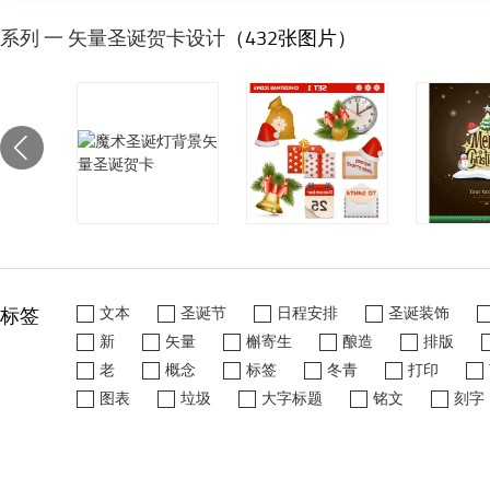
系列 一 矢量圣诞贺卡设计
（432张图片）
标签
文本
圣诞节
日程安排
圣诞装饰
新
矢量
槲寄生
酿造
排版
老
概念
标签
冬青
打印
图表
垃圾
大字标题
铭文
刻字