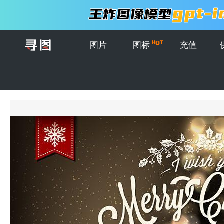
图片
图标
充值
首页
>
图片
>
插画
>
圣诞快乐背景矢量贺卡