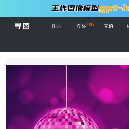
图片
图标
充值
首页
>
图片
>
插画
>
矢量粉紫色现代光晕背景