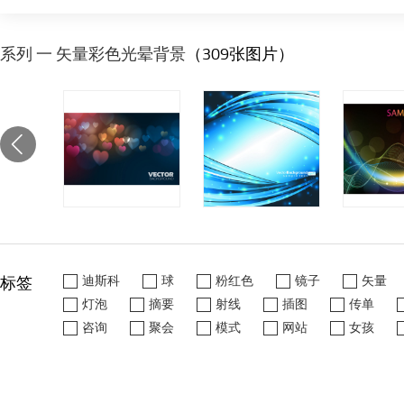
系列 一 矢量彩色光晕背景
（309张图片）
标签
迪斯科
球
粉红色
镜子
矢量
灯泡
摘要
射线
插图
传单
咨询
聚会
模式
网站
女孩