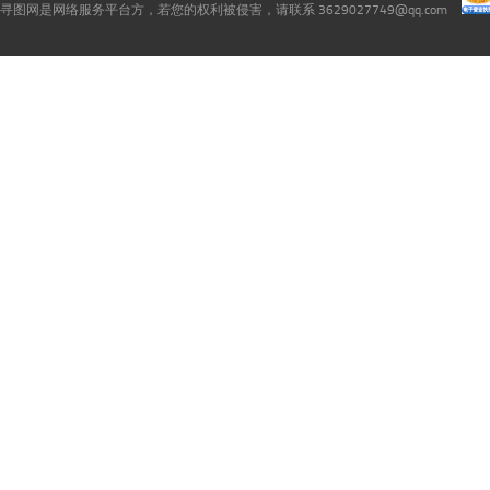
寻图网是网络服务平台方，若您的权利被侵害，请联系 3629027749@qq.com