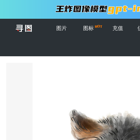
图片
图标
充值
首页
>
图片
>
插画
>
可爱的德国牧羊犬矢量插图