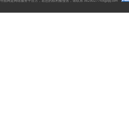
寻图网是网络服务平台方，若您的权利被侵害，请联系 3629027749@qq.com