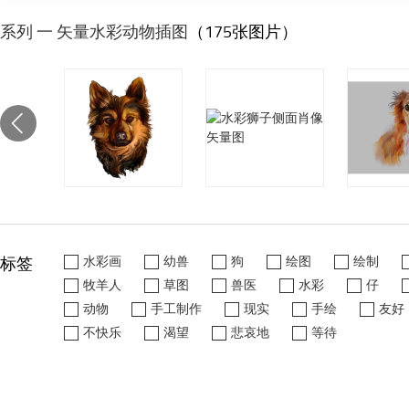
系列 一 矢量水彩动物插图
（175张图片）
标签
水彩画
幼兽
狗
绘图
绘制
牧羊人
草图
兽医
水彩
仔
动物
手工制作
现实
手绘
友好
不快乐
渴望
悲哀地
等待