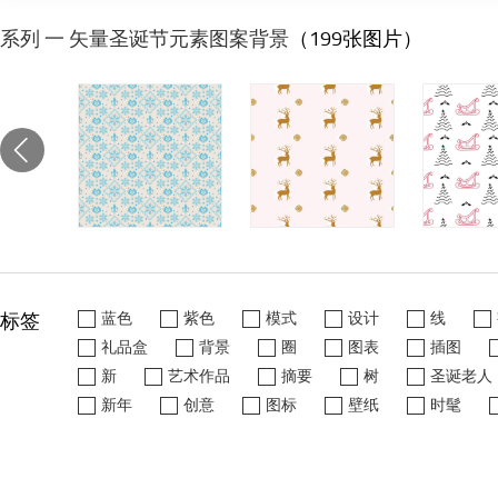
系列 一 矢量圣诞节元素图案背景
（199张图片）
标签
蓝色
紫色
模式
设计
线
礼品盒
背景
圈
图表
插图
新
艺术作品
摘要
树
圣诞老人
新年
创意
图标
壁纸
时髦