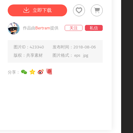
立即下载
作品由
Bertram
提供
关注
私信
图片ID：
423340
发布时间：
2018-08-06
版权：
共享素材
图片格式：
eps
jpg
分享：