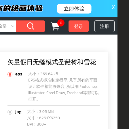
X
0
登录
注册
全部
矢量假日无缝模式圣诞树和雪花
eps
大小：369.64 kB
EPS格式标准制定得早, 几乎所有的平面
设计软件都能够兼容, 所以用Photoshop,
Illustrator, Corel Draw, Freehand等都可以
打开。
jpg
大小：3.05 MB
尺寸：6251X6250
DPI：300+