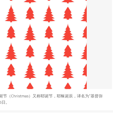
（Christmas）又称耶诞节，耶稣诞辰，译名为“基督弥
5日。