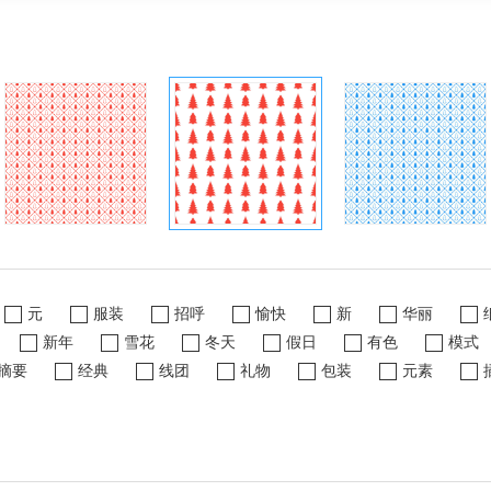
）
元
服装
招呼
愉快
新
华丽
新年
雪花
冬天
假日
有色
模式
摘要
经典
线团
礼物
包装
元素