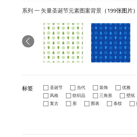
系列 一 矢量圣诞节元素图案背景
（199张图片
标签
圣诞节
当代
装饰
优雅
风格
纺织品
三角形
壁纸
复古
形
图表
条纹