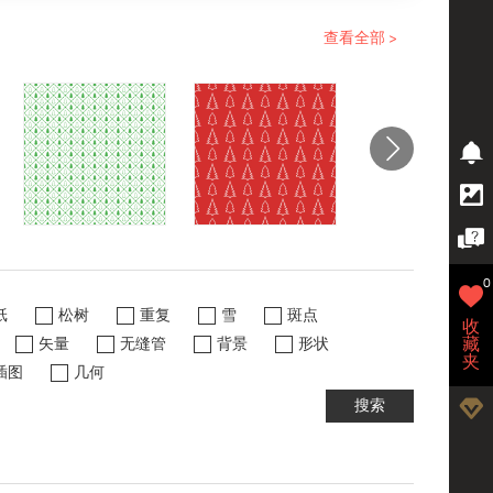
查看全部 >
0
纸
松树
重复
雪
斑点
收
藏
矢量
无缝管
背景
形状
夹
插图
几何
搜索