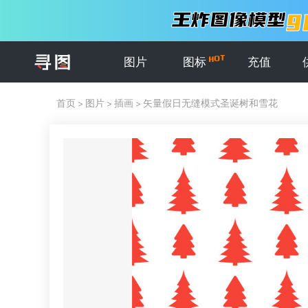
图片
图标
充值
首页
>
图片
>
插画
>
矢量假日无缝模式圣诞树和雪花