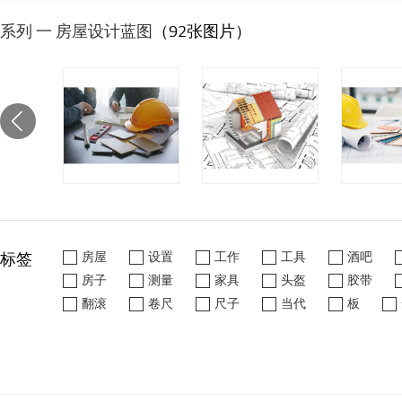
系列 一 房屋设计蓝图
（92张图片）
标签
房屋
设置
工作
工具
酒吧
房子
测量
家具
头盔
胶带
翻滚
卷尺
尺子
当代
板